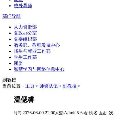
校外导师
部门导航
人力资源部
党政办公室
党委组织部
教务部、教师发展中心
招生与就业工作部
学生工作部
团委
智慧学习与网络信息中心
副教授
当前位置：
主页
>
师资队伍
>
副教授
>
温偲睿
2026-06-09 22:00
Admin5
秩名
次
时间:
来源:
作者:
点击: