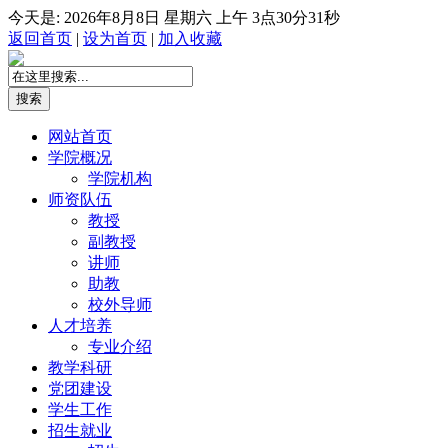
今天是:
2026年8月8日 星期六
上午 3点30分31秒
返回首页
|
设为首页
|
加入收藏
网站首页
学院概况
学院机构
师资队伍
教授
副教授
讲师
助教
校外导师
人才培养
专业介绍
教学科研
党团建设
学生工作
招生就业