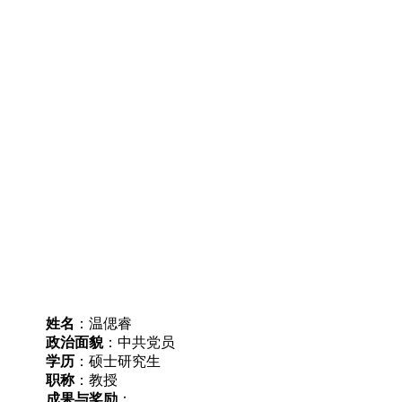
姓名
：温偲睿
政治面貌
：中共党员
学历
：硕士研究生
职称
：教授
成果
与
奖励
：