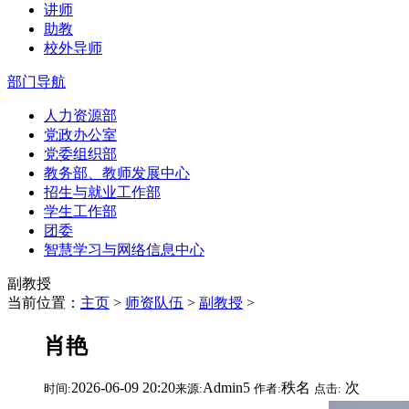
讲师
助教
校外导师
部门导航
人力资源部
党政办公室
党委组织部
教务部、教师发展中心
招生与就业工作部
学生工作部
团委
智慧学习与网络信息中心
副教授
当前位置：
主页
>
师资队伍
>
副教授
>
肖艳
2026-06-09 20:20
Admin5
秩名
次
时间:
来源:
作者:
点击: