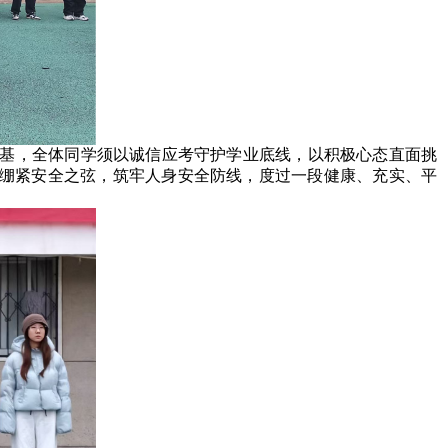
基，全体同学须以诚信应考守护学业底线，以积极心态直面挑
绷紧安全之弦，筑牢人身安全防线，度过一段健康、充实、平