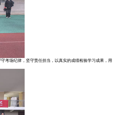
严守考场纪律，坚守责任担当，以真实的成绩检验学习成果，用