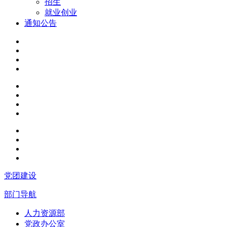
招生
就业创业
通知公告
党团建设
部门导航
人力资源部
党政办公室