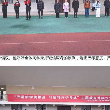
应考倡议。他呼吁全体同学秉持诚信应考的原则，端正应考态度，
。